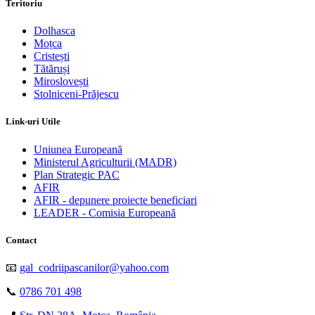
Teritoriu
Dolhasca
Moțca
Cristești
Tătăruși
Miroslovești
Stolniceni-Prăjescu
Link-uri Utile
Uniunea Europeană
Ministerul Agriculturii (MADR)
Plan Strategic PAC
AFIR
AFIR - depunere proiecte beneficiari
LEADER - Comisia Europeană
Contact
📧
gal_codriipascanilor@yahoo.com
📞
0786 701 498