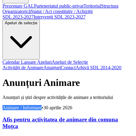
Prezentare GAL
Parteneriatul public-privat
Teritoriul
Structura
Organizatorică
Statut / Act constitutiv / Achiziții
SDL 2023-2027
Intervenții SDL 2023-2027
Apeluri de selecție
Calendar Lansare Apeluri
Apeluri de Selecție
Activități de Animare
Anunțuri
Contact
Arhivă SDL 2014-2020
Anunțuri Animare
Anunțuri și știri despre activitățile de animare a teritoriului
Animare / Informare
•
30 aprilie 2026
Afis pentru activitatea de animare din comuna
Moțca